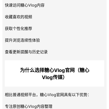
快速访问糖心Vlog内容
收藏喜欢的视频
获取个性化推荐
提升浏览连续性体验
查看更新提醒与历史记录
为什么选择糖心Vlog官网（糖心
Vlog传媒）
相比普通视频平台，糖心Vlog官网具有以下优势：
专注原创糖心Vlog内容整理