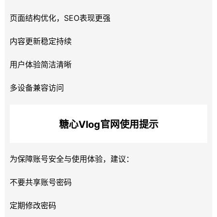
页面结构优化，SEO表现更强
内容更新稳定持续
用户体验简洁清晰
多设备兼容访问
糖心Vlog官网使用提示
为保障账号安全与使用体验，建议：
不要共享账号密码
定期修改密码