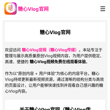
☰
糖心Vlog官网
糖心Vlog官网
欢迎访问
糖心Vlog官网（糖心Vlog传媒）
。本站专注于
整理与展示高质量原创Vlog视频内容，为用户提供稳定、
高速、便捷的
糖心Vlog视频免费在线观看体验
。
作为以“原创内容 + 用户体验”为核心的内容平台，糖心
Vlog持续更新最新视频资源，通过清晰的结构分类与高效
的页面设计，让用户能够快速找到并观看自己感兴趣的糖
心Vlog内容。
关于糖心Vlog官网（糖心Vlog传