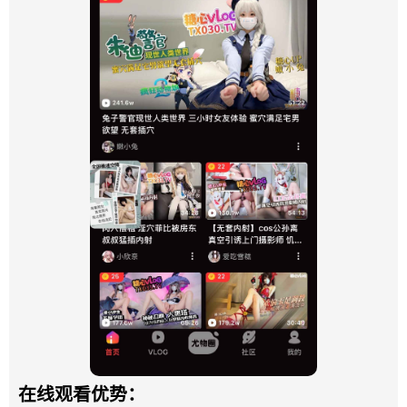
在线观看优势：