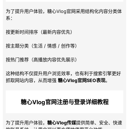
为了提升用户体验，糖心Vlog官网采用结构化内容分类体
系：
按更新时间排序（最新内容优先）
按主题分类（生活 / 情感 / 创作等）
按热门推荐（高播放内容优先展示）
这种结构不仅提升用户浏览效率，也有利于搜索引擎更好
抓取网站内容，从而增强
糖心Vlog官网SEO表现
。
糖心Vlog官网注册与登录详细教程
为了提升用户体验，
糖心Vlog传媒
提供简单、安全、快速